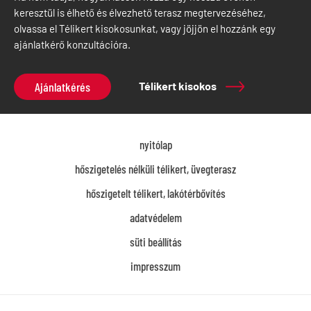
keresztül is élhető és élvezhető terasz megtervezéséhez,
olvassa el Télikert kisokosunkat, vagy jöjjön el hozzánk egy
ajánlatkérő konzultációra.
Ajánlatkérés
Télikert kisokos
nyitólap
hőszigetelés nélküli télikert, üvegterasz
hőszigetelt télikert, lakótérbővítés
adatvédelem
süti beállítás
impresszum