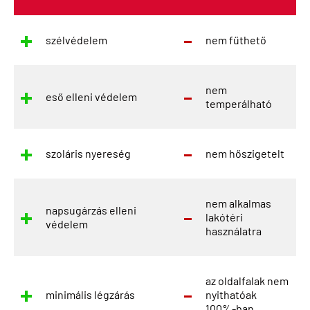
szélvédelem
nem fűthető
nem
eső elleni védelem
temperálható
szoláris nyereség
nem hőszigetelt
nem alkalmas
napsugárzás elleni
lakótéri
védelem
használatra
az oldalfalak nem
minimális légzárás
nyithatóak
100%-ban