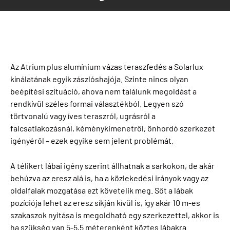
Az Atrium plus alumínium vázas teraszfedés a Solarlux
kínálatának egyik zászlóshajója. Szinte nincs olyan
beépítési szituáció, ahova nem találunk megoldást a
rendkívül széles formai választékból. Legyen szó
törtvonalú vagy íves teraszról, ugrásról a
falcsatlakozásnál, kéménykimenetről, önhordó szerkezet
igényéről – ezek egyike sem jelent problémát.
A télikert lábai igény szerint állhatnak a sarkokon, de akár
behúzva az eresz alá is, ha a közlekedési irányok vagy az
oldalfalak mozgatása ezt követelik meg. Sőt a lábak
pozíciója lehet az eresz síkján kívül is, így akár 10 m-es
szakaszok nyitása is megoldható egy szerkezettel, akkor is
ha szükség van 5-5,5 méterenként köztes lábakra.