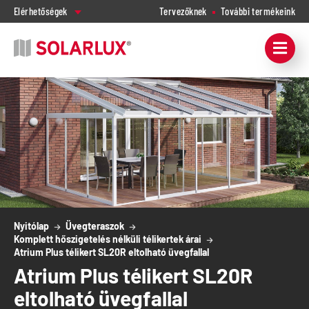
Elérhetőségek
Tervezőknek
További termékeink
Nyitólap
Üvegteraszok
Komplett hőszigetelés nélküli télikertek árai
Atrium Plus télikert SL20R eltolható üvegfallal
Atrium Plus télikert SL20R
eltolható üvegfallal