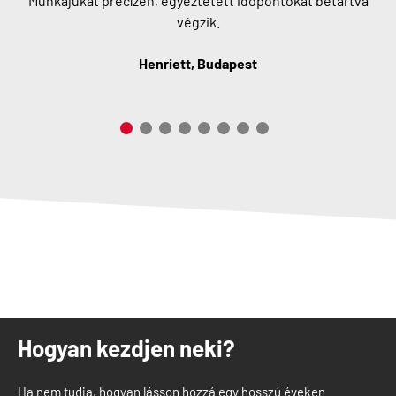
Munkájukat precízen, egyeztetett időpontokat betartva
végzik.
Henriett, Budapest
Hogyan kezdjen neki?
Ha nem tudja, hogyan lásson hozzá egy hosszú éveken