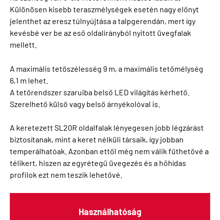
Különösen kisebb teraszmélységek esetén nagy előnyt
jelenthet az eresz túlnyújtása a talpgerendán, mert így
kevésbé ver be az eső oldalirányból nyitott üvegfalak
mellett.
A maximális tetőszélesség 9 m, a maximális tetőmélység
6,1 m lehet.
A tetőrendszer szaruiba belső LED világítás kérhető.
Szerelhető külső vagy belső árnyékolóval is.
A keretezett SL20R oldalfalak lényegesen jobb légzárást
biztosítanak, mint a keret nélküli társaik, így jobban
temperálhatóak. Azonban ettől még nem válik fűthetővé a
télikert, hiszen az egyrétegű üvegezés és a hőhídas
profilok ezt nem teszik lehetővé.
Használhatóság