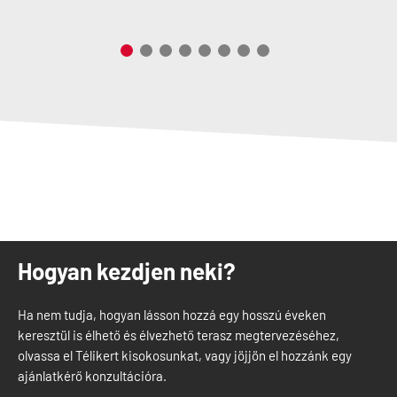
Hogyan kezdjen neki?
Ha nem tudja, hogyan lásson hozzá egy hosszú éveken
keresztül is élhető és élvezhető terasz megtervezéséhez,
olvassa el Télikert kisokosunkat, vagy jöjjön el hozzánk egy
ajánlatkérő konzultációra.