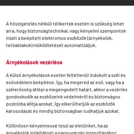
A hőszigetelés nélküli télikertek esetén is szükség lehet
arra, hogy biztonságtechnikai, vagy kényelmi szempontok
miatt a beépített elektromos eszközök (árnyékolók,
tetőablakok) működtetését automatizáljuk.
Árnyékolások vezérlése
A külső árnyékolások esetén feltétlenül indokolt a szél és
esővédelem beépítése. Így, ha megered az eső, vagy ha a
szélerősség átlépi a megengedett határt, akkor a vezérlés
gondoskodik az eszközeink védelméről és biztonságos
pozícióba állítja azokat. Így elkerülhetjük az eszközök
károsodását és mindig biztonságban tudhatjuk azokat.
Különösen kényelmessé teszi az életünket, ha az
árnyékolók működését a napsugárzás intenzitásához