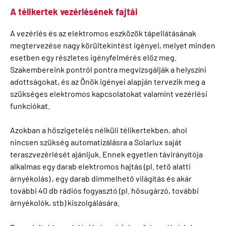
A télikertek vezérlésének fajtái
A vezérlés és az elektromos eszközök tápellátásának
megtervezése nagy körültekintést igényel, melyet minden
esetben egy részletes igényfelmérés előz meg.
Szakembereink pontról pontra megvizsgálják a helyszíni
adottságokat, és az Önök igényei alapján tervezik meg a
szükséges elektromos kapcsolatokat valamint vezérlési
funkciókat.
Azokban a hőszigetelés nélküli télikertekben, ahol
nincsen szükség automatizálásra a Solarlux saját
teraszvezérlését ajánljuk. Ennek egyetlen távirányítója
alkalmas egy darab elektromos hajtás (pl. tető alatti
árnyékolás) , egy darab dimmelhető világítás és akár
további 40 db rádiós fogyasztó (pl. hősugárzó, további
árnyékolók, stb) kiszolgálására.