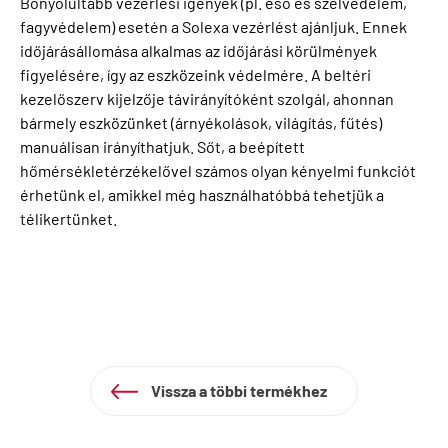
Bonyolultabb vezérlési igények (pl. eső és szélvédelem,
fagyvédelem) esetén a Solexa vezérlést ajánljuk. Ennek
időjárásállomása alkalmas az időjárási körülmények
figyelésére, így az eszközeink védelmére. A beltéri
kezelőszerv kijelzője távirányítóként szolgál, ahonnan
bármely eszközünket (árnyékolások, világítás, fűtés)
manuálisan irányíthatjuk. Sőt, a beépített
hőmérsékletérzékelővel számos olyan kényelmi funkciót
érhetünk el, amikkel még használhatóbbá tehetjük a
télikertünket.
Vissza a többi termékhez