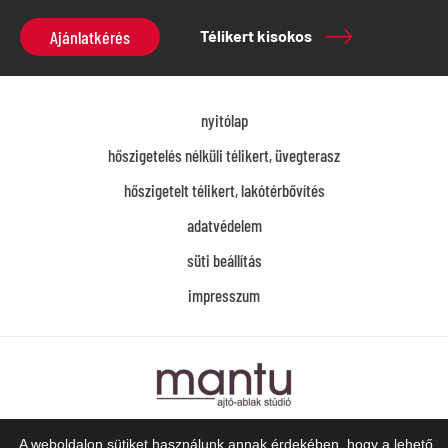
Ajánlatkérés
Télikert kisokos
nyitólap
hőszigetelés nélküli télikert, üvegterasz
hőszigetelt télikert, lakótérbővítés
adatvédelem
süti beállítás
impresszum
Mantu Ajtó-Ablak Stúdió
A weboldalon sütiket használunk annak érdekében, hogy a lehető