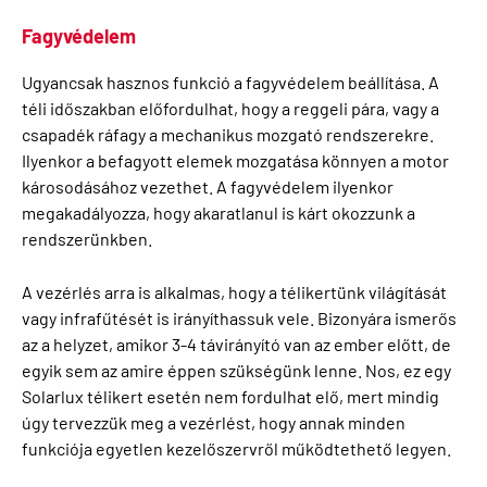
Fagyvédelem
Ugyancsak hasznos funkció a fagyvédelem beállítása. A
téli időszakban előfordulhat, hogy a reggeli pára, vagy a
csapadék ráfagy a mechanikus mozgató rendszerekre.
Ilyenkor a befagyott elemek mozgatása könnyen a motor
károsodásához vezethet. A fagyvédelem ilyenkor
megakadályozza, hogy akaratlanul is kárt okozzunk a
rendszerünkben.
A vezérlés arra is alkalmas, hogy a télikertünk világítását
vagy infrafűtését is irányíthassuk vele. Bizonyára ismerős
az a helyzet, amikor 3-4 távirányító van az ember előtt, de
egyik sem az amire éppen szükségünk lenne. Nos, ez egy
Solarlux télikert esetén nem fordulhat elő, mert mindig
úgy tervezzük meg a vezérlést, hogy annak minden
funkciója egyetlen kezelőszervről működtethető legyen.