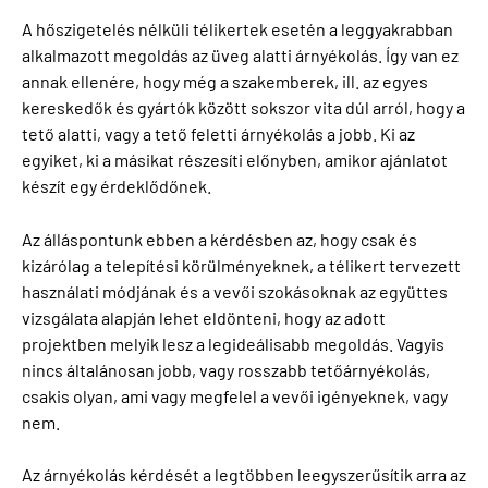
A hőszigetelés nélküli télikertek esetén a leggyakrabban
alkalmazott megoldás az üveg alatti árnyékolás. Így van ez
annak ellenére, hogy még a szakemberek, ill. az egyes
kereskedők és gyártók között sokszor vita dúl arról, hogy a
tető alatti, vagy a tető feletti árnyékolás a jobb. Ki az
egyiket, ki a másikat részesíti előnyben, amikor ajánlatot
készít egy érdeklődőnek.
Az álláspontunk ebben a kérdésben az, hogy csak és
kizárólag a telepítési körülményeknek, a télikert tervezett
használati módjának és a vevői szokásoknak az együttes
vizsgálata alapján lehet eldönteni, hogy az adott
projektben melyik lesz a legideálisabb megoldás. Vagyis
nincs általánosan jobb, vagy rosszabb tetőárnyékolás,
csakis olyan, ami vagy megfelel a vevői igényeknek, vagy
nem.
Az árnyékolás kérdését a legtöbben leegyszerűsítik arra az