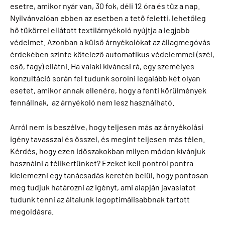
esetre, amikor nyár van, 30 fok, déli 12 óra és tűz a nap.
Nyilvánvalóan ebben az esetben a tető feletti, lehetőleg
hő tükörrel ellátott textilárnyékoló nyújtja a legjobb
védelmet. Azonban a külső árnyékolókat az állagmegóvás
érdekében szinte kötelező automatikus védelemmel (szél,
eső, fagy) ellátni. Ha valaki kíváncsi rá, egy személyes
konzultáció során fel tudunk sorolni legalább két olyan
esetet, amikor annak ellenére, hogy a fenti körülmények
fennállnak, az árnyékoló nem lesz használható.
Arról nem is beszélve, hogy teljesen más az árnyékolási
igény tavasszal és ősszel, és megint teljesen más télen.
Kérdés, hogy ezen időszakokban milyen módon kívánjuk
használni a télikertünket? Ezeket kell pontról pontra
kielemezni egy tanácsadás keretén belül, hogy pontosan
meg tudjuk határozni az igényt, ami alapján javaslatot
tudunk tenni az általunk legoptimálisabbnak tartott
megoldásra.