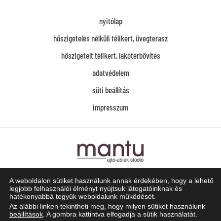
nyitólap
hőszigetelés nélküli télikert, üvegterasz
hőszigetelt télikert, lakótérbővítés
adatvédelem
süti beállítás
impresszum
Mantu Ajtó-Ablak Stúdió
A weboldalon sütiket használunk annak érdekében, hogy a lehető
1139 Budapest, Röppentyű u. 73/A
legjobb felhasználói élményt nyújtsuk látogatóinknak és
hatékonyabbá tegyük weboldalunk működését.
Telefon:
+36/20-519-4787
Az alábbi linken tekintheti meg, hogy milyen sütiket használunk
e-mail
telikert@mantu.hu
beállítások
. A gombra kattintva elfogadja a sütik használatát.