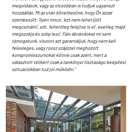
megoldások, vagy az olcsóbban is tudjuk ugyanezt
hozzáállás. Mi az után következünk, hogy Ön azzal
szembesült: ’ilyen nincs’, ’ezt nem lehet (jól)
megcsinálni’, sőt, ’lehetőleg felejtse is el’, esetleg ’majd
megszokja és szép lesz’. Fals ábrándokat mi sem
támogatunk, viszont azt garantáljuk, hogy nem kell
felesleges, vagy rossz szájízzel meghozott
kompromisszumokat kötnie csak azért, mert a
választott télikert csak a tankönyvi tisztaságú beépítési
szituációkban tud jól működni.”