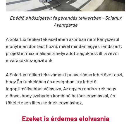
Ebédlő a hőszigetelt fa gerendás télikertben – Solarlux
Avantgarde
A Solarlux télikertek esetében azonban nem kényszerül
előnytelen döntést hozni, mivel minden egyes rendszert,
projektet maximálisan a helyi adottságokhoz, ill. a vevői
elvárásokhoz igazítunk.
A Solarlux télikertek számos típusvariánsa lehetővé teszi,
hogy Ön funkcióban és designban is a lehető
legoptimálisabbat válassza. Az egyes rendszerek nagy
előnye, hogy szabadon kombinálhatóak egymással, és
tökéletesen illeszkednek egymáshoz.
Ezeket is érdemes elolvasnia