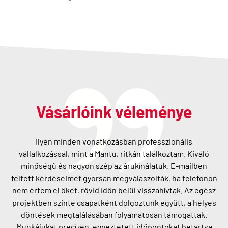
Vásárlóink véleménye
Ilyen minden vonatkozásban professzionális
vállalkozással, mint a Mantu, ritkán találkoztam. Kiváló
minőségű és nagyon szép az árukínálatuk. E-mailben
feltett kérdéseimet gyorsan megválaszolták, ha telefonon
nem értem el őket, rövid időn belül visszahívtak. Az egész
projektben szinte csapatként dolgoztunk együtt, a helyes
döntések megtalálásában folyamatosan támogattak.
Munkájukat precízen, egyeztetett időpontokat betartva