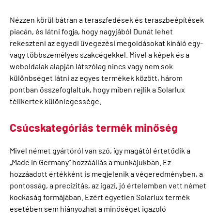
Nézzen körül bátran a teraszfedések és teraszbeépítések
piacán, és látni fogja, hogy nagyjából Dunát lehet
rekeszteni az egyedi üvegezési megoldásokat kínáló egy-
vagy többszemélyes szakcégekkel. Mivel a képek és a
weboldalak alapján látszólag nincs vagy nem sok
különbséget látni az egyes termékek között, három
pontban összefoglaltuk, hogy miben rejlik a Solarlux
télikertek különlegessége.
Csúcskategóriás termék minőség
Mivel német gyártóról van szó, így magától értetődik a
„Made in Germany” hozzáállás a munkájukban. Ez
hozzáadott értékként is megjelenik a végeredményben, a
pontosság, a precizitás, az igazi, jó értelemben vett német
kockaság formájában. Ezért egyetlen Solarlux termék
esetében sem hiányozhat a minőséget igazoló