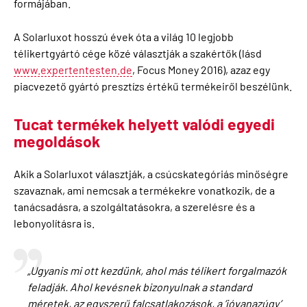
formájában.
A Solarluxot hosszú évek óta a világ 10 legjobb
télikertgyártó cége közé választják a szakértők (lásd
www.expertentesten.de
, Focus Money 2016), azaz egy
piacvezető gyártó presztízs értékű termékeiről beszélünk.
Tucat termékek helyett valódi egyedi
megoldások
Akik a Solarluxot választják, a csúcskategóriás minőségre
szavaznak, ami nemcsak a termékekre vonatkozik, de a
tanácsadásra, a szolgáltatásokra, a szerelésre és a
lebonyolításra is.
„Ugyanis mi ott kezdünk, ahol más télikert forgalmazók
feladják. Ahol kevésnek bizonyulnak a standard
méretek, az egyszerű falcsatlakozások, a ’jóvanazúgy’