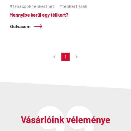
#tanácsok télikerthez
#télikert árak
Mennyibe kerül egy télikert?
Elolvasom
1
Vásárlóink véleménye