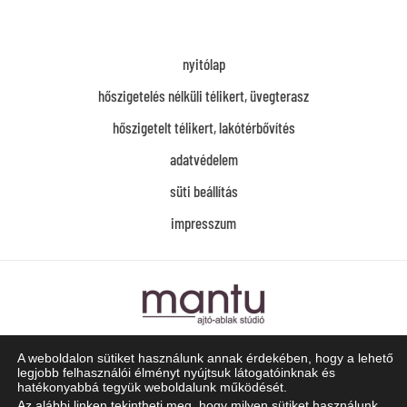
nyitólap
hőszigetelés nélküli télikert, üvegterasz
hőszigetelt télikert, lakótérbővítés
adatvédelem
süti beállítás
impresszum
Mantu Ajtó-Ablak Stúdió
A weboldalon sütiket használunk annak érdekében, hogy a lehető
1139 Budapest, Röppentyű u. 73/A
legjobb felhasználói élményt nyújtsuk látogatóinknak és
hatékonyabbá tegyük weboldalunk működését.
Telefon:
+36/20-519-4787
Az alábbi linken tekintheti meg, hogy milyen sütiket használunk